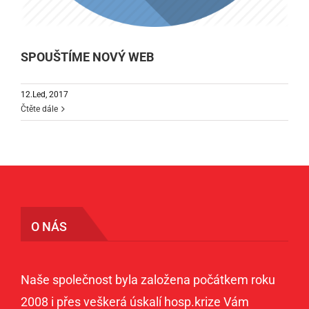
SPOUŠTÍME NOVÝ WEB
12.Led, 2017
Čtěte dále
O NÁS
Naše společnost byla založena počátkem roku
2008 i přes veškerá úskalí hosp.krize Vám