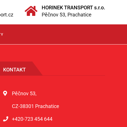
HORINEK TRANSPORT s.r.o.
ort.cz
Pěčnov 53, Prachatice
TY
KONTAKT
Pěčnov 53,
CZ-38301 Prachatice
+420-723 454 644