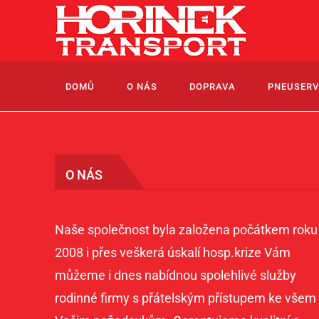
Přeskočit
na
obsah
DOMŮ
O NÁS
DOPRAVA
PNEUSERV
O NÁS
Naše společnost byla založena počátkem roku
2008 i přes veškerá úskalí hosp.krize Vám
můžeme i dnes nabídnou spolehlivé služby
rodinné firmy s přátelským přístupem ke všem