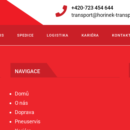
+420-723 454 644
transport@horinek-transp
IS
SPEDICE
LOGISTIKA
KARIÉRA
KONTAK
NAVIGACE
Domů
O nás
Doprava
Pneuservis