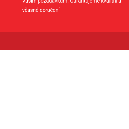
Vašim požadavkům. Garantujeme kvalitní a
včasné doručení